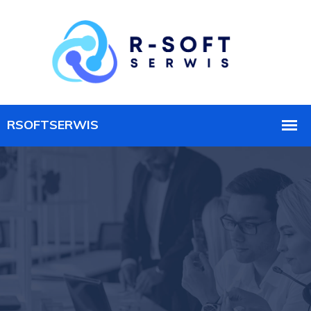
R-SOFT DMS W Szpitalach
Pomorskich Sp. Z O. O. -
Rsoftserwis.pl